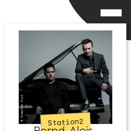
© Stephan Pick
2
Station
Bernd-Alois-